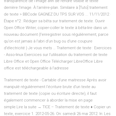
transparence de l'image afin de rendre visible le texte
derrière l'image. À l'arrière-plan. Similaire à [Tuto] traitement
de texte > BBCode GAGNEZ DU TPS SUR VOS ... 11/11/2012 ·
Étape n°2 : Rédiger sa bêta sur traitement de texte. Ouvrir
Open Office Writer, copier-coller le texte à bêta-lire dans un
nouveau document (l'enregistrer sous régulièrement, parce
qu'on est jamais à l'abri d'un bug ou d'une coupure
d'électricité ) Je vous mets … Traitement de texte : Exercices
- Asso-linux Exercices sur l'utilisation du traitement de texte
Libre Office et Open Office Télécharger LibreOffice Libre
office est téléchargeable à l'adresse
Traitement de texte - Cartable d'une maitresse Après avoir
manipulé régulièrement l’écriture brute d’un texte au
traitement de texte (copie ou écriture directe), il faut
également commencer à aborder la mise en page
simple.Lire la suite → TICE – Traitement de texte ♦ Copier un
texte, exercice 1. 2012-05-26. On: samedi 26 mai 2012. In: Les