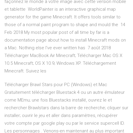
façonnez le monde à votre image avec cette version mobile
et tablette WorldPainter is an interactive graphical map
generator for the game Minecraft. It offers tools similar to
those of a normal paint program to shape and mould the 14
Feb 2018 My most popular post of all time by far is a
documentation page about how to install Minecraft mods on
a Mac. Nothing else I've ever written has 7 août 2018
Télécharger MacBook Air Minecraft; Télécharger Mac OS X
10.5 Minecraft; OS X 10.9; Windows XP. Téléchargement
Minecraft. Suivez les
Télécharger Brawl Stars pour PC (Windows) et Mac
Gratuitement télécharger Bluestack 4 ou un autre émulateur
come MEmu; une fois Bluestacks installé, ouvrez le et
rechercher Brawlstars dans la barre de recherche; cliquer sur
installer; ouvrir le jeu et aller dans paramètres, récupérer
votre compte par google play ou par le service supercell ID.
Les personnages . Venons-en maintenant au plus important